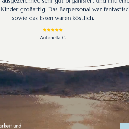
ausgezeichnet, sehr gut organisiert und mitreiß
 Kinder großartig. Das Barpersonal war fantastisc
sowie das Essen waren köstlich.
Laura B.
Antonella C.
Fiorella7272
Alessandro
Tata61
arkeit und