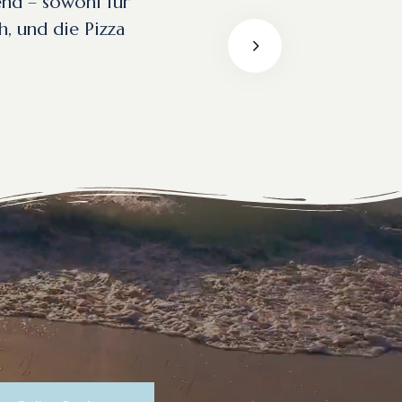
end – sowohl für
h, und die Pizza