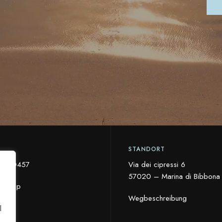
STANDORT
6 600457
Via dei cipressi 6
57020 – Marina di Bibbona (
atsApp
Wegbeschreibung
l