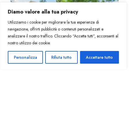
Diamo valore alla tua privacy
Utilizziamo i cookie per migliorare la tua esperienza di
navigazione, offrirti pubblicità o contenuti personalizzati e
analizzare il nostro traffico. Cliccando “Accetta tutti”, acconsenti al
nostro utilizzo dei cookie.
Personalizza
Rifiuta tutto
Accettare tutto
Parkplatz / Zugang zum Pool / Veranda
Bungalow Ischia
2
35 m
5 Gäste
2 Zimmer
2 Bad
Haustiere nicht erlaubt